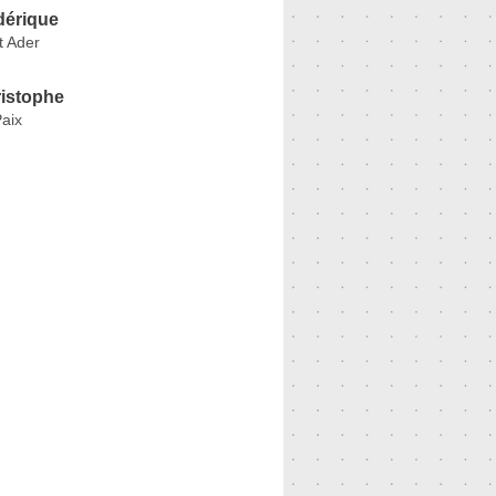
érique
 Ader
istophe
Paix