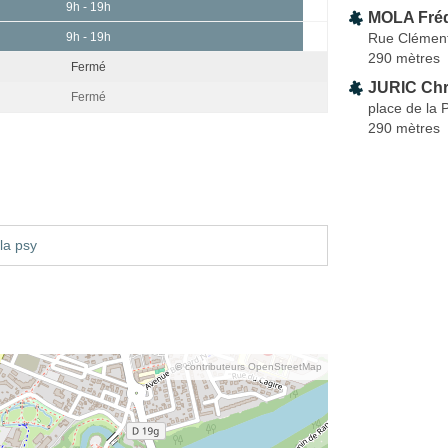
9h - 19h
MOLA Fréd
Rue Clément
9h - 19h
290 mètres
Fermé
JURIC Chr
Fermé
place de la 
290 mètres
la psy
© contributeurs OpenStreetMap