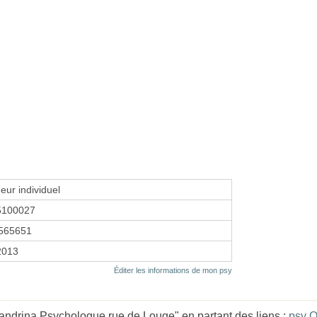
eur individuel
5100027
565651
2013
Éditer les informations de mon psy
drina Psychologue rue de Louge" en partant des liens :
psy O