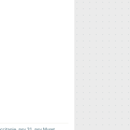
ccitanie
,
psy 31
,
psy Muret
.