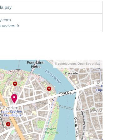
la psy
sy.com
louvives.fr
© contributeurs OpenStreetMap