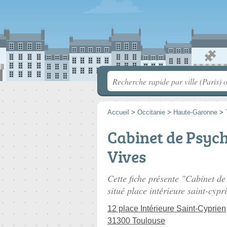
Accueil
>
Occitanie
>
Haute-Garonne
>
Cabinet de Psyc
Vives
Cette fiche présente "Cabinet d
situé
place intérieure saint-cypr
12 place Intérieure Saint-Cyprien
31300 Toulouse