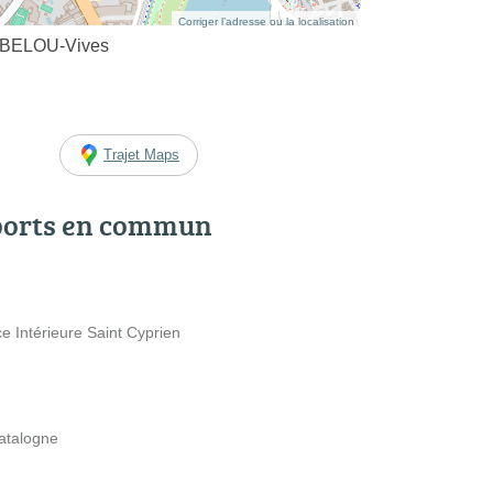
Corriger l’adresse ou la localisation
e BELOU-Vives
Trajet Maps
ports en commun
ce Intérieure Saint Cyprien
Catalogne