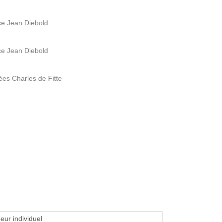
ace Jean Diebold
ace Jean Diebold
lées Charles de Fitte
eur individuel