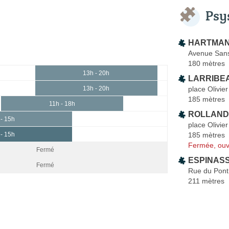
Psy
HARTMAN
Avenue San
180 mètres
13h - 20h
LARRIBEA
place Olivier
13h - 20h
185 mètres
11h - 18h
ROLLAND 
 - 15h
place Olivier
185 mètres
 - 15h
Fermée, ouv
Fermé
ESPINASSE
Fermé
Rue du Pont 
211 mètres