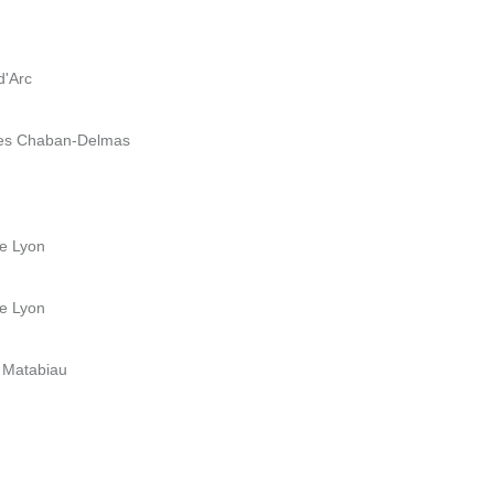
d'Arc
ues Chaban-Delmas
de Lyon
de Lyon
d Matabiau