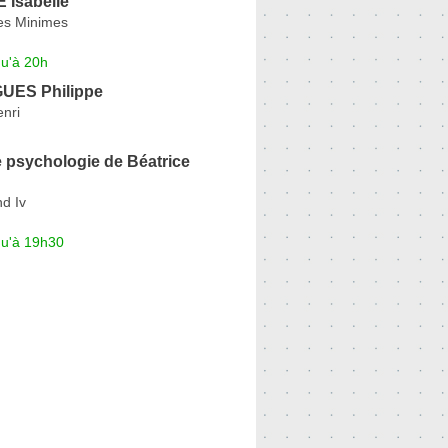
Isabelle
es Minimes
qu'à 20h
ES Philippe
nri
 psychologie de Béatrice
d Iv
qu'à 19h30