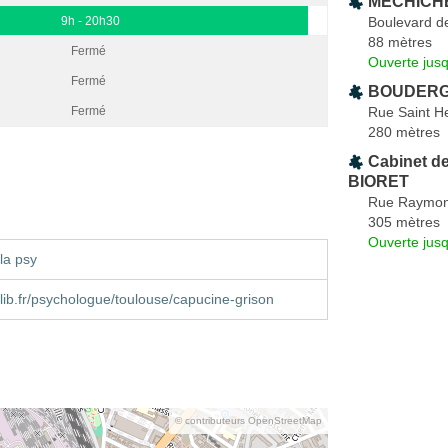
MECHICHE 
Boulevard d
9h - 20h30
88 mètres
Fermé
Ouverte jus
Fermé
BOUDERGU
Rue Saint He
Fermé
280 mètres
Cabinet de
BIORET
Rue Raymon
305 mètres
Ouverte jus
la psy
ib.fr/psychologue/toulouse/capucine-grison
© contributeurs OpenStreetMap