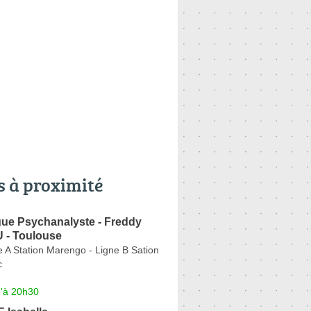
s à proximité
ue Psychanalyste - Freddy
- Toulouse
e A Station Marengo - Ligne B Sation
c
u'à 20h30