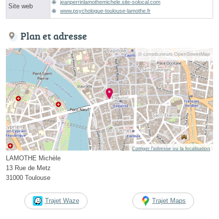
jeanperrinlamothemichele.site-solocal.com
Site web
www.psychologue-toulouse-lamothe.fr
Plan et adresse
© contributeurs OpenStreetMap
Corriger l’adresse ou la localisation
LAMOTHE Michèle
13 Rue de Metz
31000 Toulouse
Trajet Waze
Trajet Maps