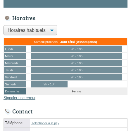
Horaires
Samedi prochain :
Jour férié (Assomption)
Lundi
9h - 19h
Mardi
9h - 19h
Mercredi
9h - 19h
Jeudi
9h - 19h
Vendredi
9h - 19h
Samedi
9h - 13h
Dimanche
Fermé
Signaler une erreur
Contact
Téléphone
Téléphoner à la psy