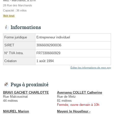
Metz - Marchands, à 33 m
28 Rue des Marchands
Capacité : 36 vélos
Voir tout
Informations
Forme juridique
Entrepreneur individuel
SIRET
30666092900036
N° TVA Intra.
FR73306660929
Création
1 août 1994
Éditer les informations de mon psy
Psys à proximité
BRAVI GACHET CHARLOTTE
Aversenq COLLET Catherine
Rue Malcousinat
Rue de Metz
44 mètres
81 mètres
Fermée, ouvre demain à 10h
MAUREL Marion
Mayeni le Houelleur -