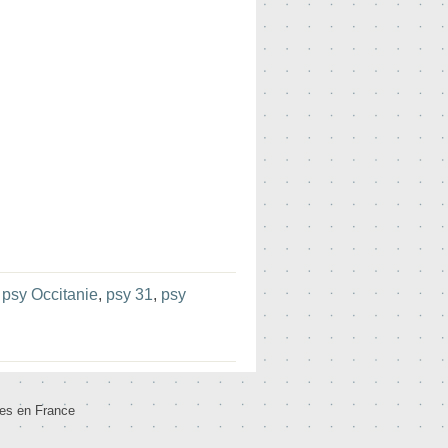
:
psy Occitanie
,
psy 31
,
psy
tes en France