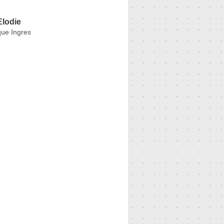
lodie
ue Ingres