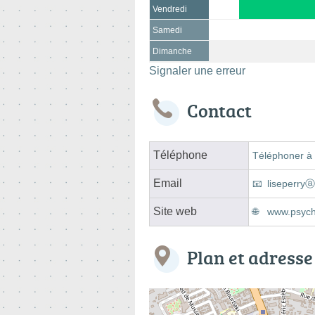
Vendredi
Samedi
Dimanche
Signaler une erreur
Contact
Téléphone
Téléphoner à 
Email
liseperryⓐ
Site web
www.psych
Plan et adresse