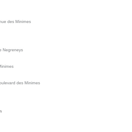
enue des Minimes
de Negreneys
 Minimes
oulevard des Minimes
m