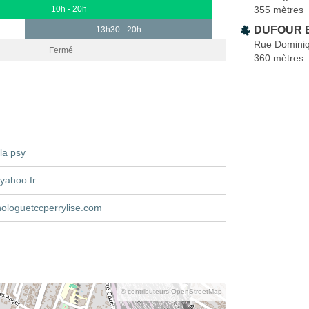
355 mètres
10h - 20h
DUFOUR E
13h30 - 20h
Rue Dominiq
Fermé
360 mètres
la psy
yahoo.fr
ologuetccperrylise.com
© contributeurs OpenStreetMap