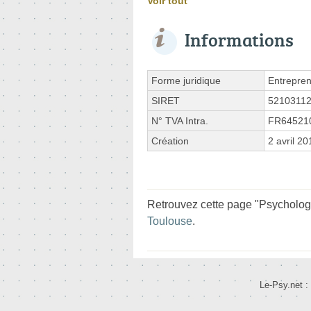
Voir tout
Informations
Forme juridique
Entrepren
SIRET
5210311
N° TVA Intra.
FR64521
Création
2 avril 20
Retrouvez cette page "Psycholo
Toulouse
.
Le-Psy.net :