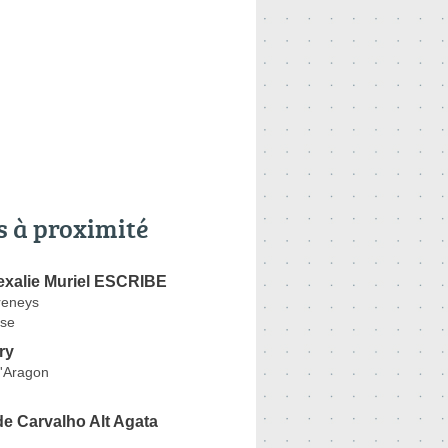
s à proximité
exalie Muriel ESCRIBE
reneys
se
ry
d'Aragon
 Carvalho Alt Agata