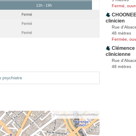
Fermé, ouvr
12h - 19h
CHOONEEA
Fermé
clinicien
Fermé
Rue d'Alsace
48 mètres
Fermé
Fermée, ouv
Clémence
clinicienne
Rue d'Alsac
48 mètres
 psychiatre
© contributeurs OpenStreetMap