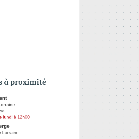
s à proximité
ent
Lorraine
se
e lundi à 12h00
erge
 Lorraine