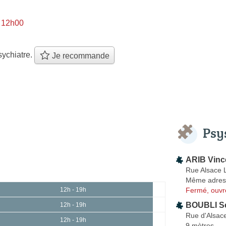
à 12h00
ychiatre.
Je recommande
Psy
ARIB Vinc
Rue Alsace 
Même adres
Fermé, ouvr
12h - 19h
BOUBLI S
12h - 19h
Rue d'Alsace
12h - 19h
9 mètres