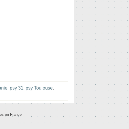
anie
,
psy 31
,
psy Toulouse
.
tes en France