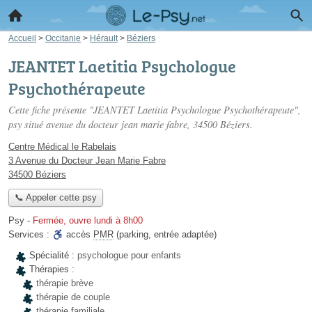
Accueil
>
Occitanie
>
Hérault
>
Béziers
JEANTET Laetitia Psychologue
Psychothérapeute
Cette fiche présente "JEANTET Laetitia Psychologue Psychothérapeute",
psy situé
avenue du docteur jean marie fabre
, 34500 Béziers.
Centre Médical le Rabelais
3 Avenue du Docteur Jean Marie Fabre
34500 Béziers
📞 Appeler cette psy
Psy
-
Fermée, ouvre lundi à 8h00
Services :
accès
PMR
(parking, entrée adaptée)
Spécialité :
psychologue pour enfants
Thérapies :
thérapie brève
thérapie de couple
thérapie familiale