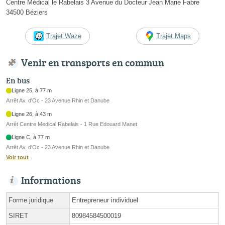
Centre Médical le Rabelais 3 Avenue du Docteur Jean Marie Fabre
34500 Béziers
Trajet Waze
Trajet Maps
Venir en transports en commun
En bus
Ligne 25, à 77 m
Arrêt Av. d'Oc - 23 Avenue Rhin et Danube
Ligne 26, à 43 m
Arrêt Centre Medical Rabelais - 1 Rue Edouard Manet
Ligne C, à 77 m
Arrêt Av. d'Oc - 23 Avenue Rhin et Danube
Voir tout
Informations
Forme juridique
Entrepreneur individuel
SIRET
80984584500019