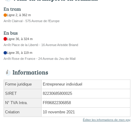
En tram
Ligne 2, à 362 m
Arrêt Clairval - 575 Avenue de l’Europe
En bus
Ligne 36, à 324 m
Arrêt Place de la Liberté - 16 Avenue Aristide Briand
Ligne 35, à 119 m
Arrêt Rose de France - 24 Avenue du Jeu de Mail
Informations
Forme juridique
Entrepreneur individuel
SIRET
82230685800025
N° TVA Intra.
FR96822306858
Création
10 novembre 2021
Éditer les informations de mon psy