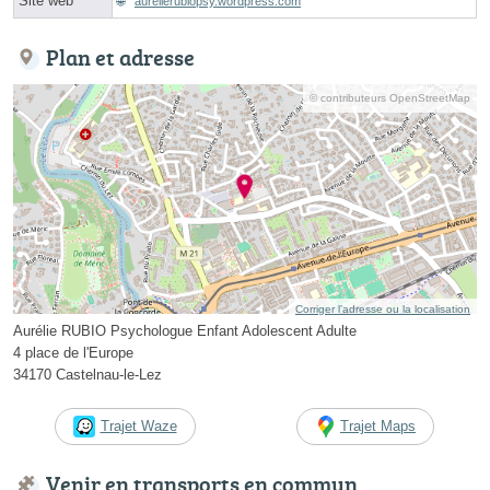
Site web
aurelierubiopsy.wordpress.com
Plan et adresse
© contributeurs OpenStreetMap
Corriger l’adresse ou la localisation
Aurélie RUBIO Psychologue Enfant Adolescent Adulte
4 place de l'Europe
34170 Castelnau-le-Lez
Trajet Waze
Trajet Maps
Venir en transports en commun