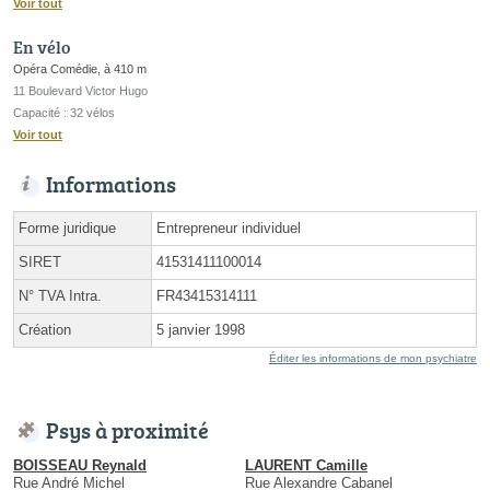
Voir tout
En vélo
Opéra Comédie, à 410 m
11 Boulevard Victor Hugo
Capacité : 32 vélos
Voir tout
Informations
Forme juridique
Entrepreneur individuel
SIRET
41531411100014
N° TVA Intra.
FR43415314111
Création
5 janvier 1998
Éditer les informations de mon psychiatre
Psys à proximité
BOISSEAU Reynald
LAURENT Camille
Rue André Michel
Rue Alexandre Cabanel