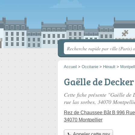
Accueil
>
Occitanie
>
Hérault
>
Montpell
Gaëlle de Decker
Cette fiche présente "Gaëlle de 
rue las sorbes
, 34070 Montpelli
Rez de Chaussee Bât B 996 Rue
34070 Montpellier
📞 Appeler cette psy