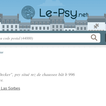
ier
Decker", psy situé
rez de chaussee bât b 996
er.
 Las Sorbes