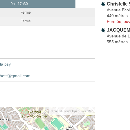
Christelle
9h - 17h30
Avenue Ecole
Fermé
440 mètres
Fermée, ouv
Fermé
JACQUEMI
Avenue de 
555 mètres
la psy
chettiⓐgmail.com
© contributeurs OpenStreetMap