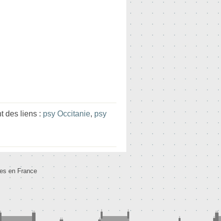
 des liens :
psy Occitanie
,
psy
tes en France