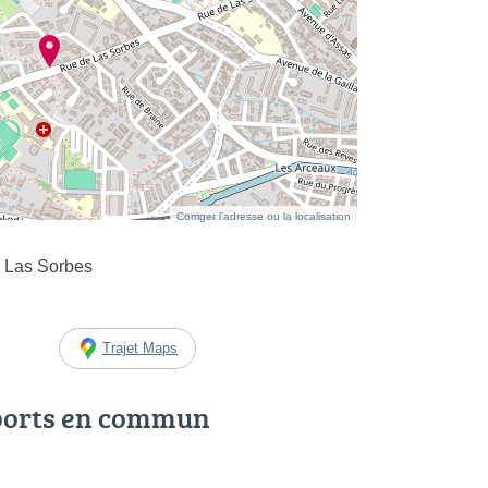
Corriger l’adresse ou la localisation
 Las Sorbes
Trajet Maps
ports en commun