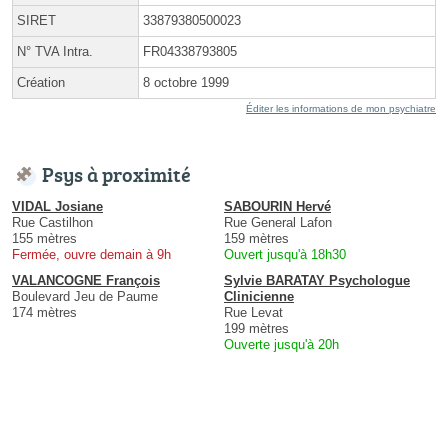
SIRET
33879380500023
N° TVA Intra.
FR04338793805
Création
8 octobre 1999
Éditer les informations de mon psychiatre
Psys à proximité
VIDAL Josiane
SABOURIN Hervé
Rue Castilhon
Rue General Lafon
155 mètres
159 mètres
Fermée, ouvre demain à 9h
Ouvert jusqu'à 18h30
VALANCOGNE François
Sylvie BARATAY Psychologue
Boulevard Jeu de Paume
Clinicienne
174 mètres
Rue Levat
199 mètres
Ouverte jusqu'à 20h