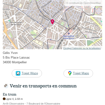
© contributeurs OpenStreetMap
Corriger l’adresse ou la localisation
Gélis Yvon
5 Bis Place Laissac
34000 Montpellier
Trajet Waze
Trajet Maps
Venir en transports en commun
En tram
Ligne 4, à 68 m
Arrêt Observatoire - 7 Boulevard de l'Observatoire