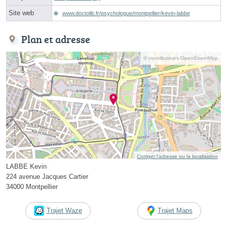
Site web
www.doctolib.fr/psychologue/montpellier/kevin-labbe
Plan et adresse
© contributeurs OpenStreetMap
Corriger l’adresse ou la localisation
LABBE Kevin
224 avenue Jacques Cartier
34000 Montpellier
Trajet Waze
Trajet Maps