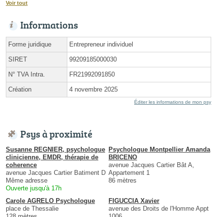
Voir tout
Informations
Forme juridique
Entrepreneur individuel
SIRET
99209185000030
N° TVA Intra.
FR21992091850
Création
4 novembre 2025
Éditer les informations de mon psy
Psys à proximité
Susanne REGNIER, psychologue
Psychologue Montpellier Amanda
clinicienne, EMDR, thérapie de
BRICENO
coherence
avenue Jacques Cartier Bât A,
avenue Jacques Cartier Batiment D
Appartement 1
Même adresse
86 mètres
Ouverte jusqu'à 17h
Carole AGRELO Psychologue
FIGUCCIA Xavier
place de Thessalie
avenue des Droits de l'Homme Appt
128 mètres
1006