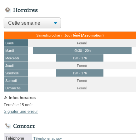
Horaires
Samedi prochain :
Jour férié (Assomption)
Lundi
Fermé
Mardi
9h30 - 20h
Mercredi
12h - 17h
Jeudi
Fermé
Vendredi
12h - 17h
Samedi
Fermé
(15 août)
Dimanche
Fermé
Fermé le 15 août
Signaler une erreur
Contact
Téléphone
Téléphoner au psy