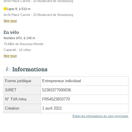
Arrêt Place Carnot - 33 Boulevard de Strasbourg
Ligne 8, à 510 m
Arrêt Place Carnot - 33 Boulevard de Strasbourg
Voir tout
En vélo
Nombre d'Or, à 149 m
79 Allée du Nouveau Monde
Capacité : 16 vélos
Voir tout
Informations
Forme juridique
Entrepreneur individuel
SIRET
52383377000036
N° TVA Intra.
FR54523833770
Création
1 avril 2021
Éditer les informations de mon psychiatre