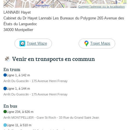
Corriger l’adresse ou la localisation
LANNABI Hayet
Cabinet du Dr Hayet Lannabi Les Bureaux du Polygone 265 Avenue des
États du Languedoc
34000 Montpellier
Trajet Waze
Trajet Maps
Venir en transports en commun
En tram
Ligne 1, à 142 m
Arrêt Du Guesclin - 175 Avenue Henri Frenay
Ligne 1, à 144 m
Arrêt Du Guesclin - 175 Avenue Henri Frenay
En bus
Ligne 234, à 626 m
Arrêt MONTPELLIER - Gare St Roch - 33 Rue du Grand Saint Jean
Ligne 11, à 510 m