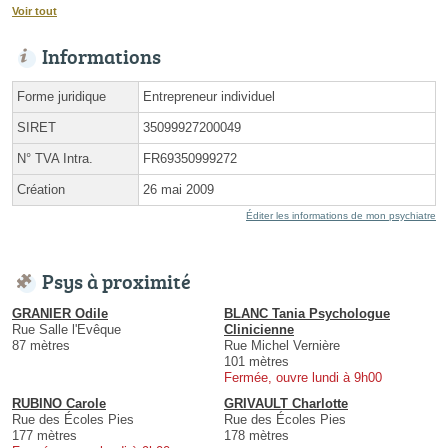
Voir tout
Informations
Forme juridique
Entrepreneur individuel
SIRET
35099927200049
N° TVA Intra.
FR69350999272
Création
26 mai 2009
Éditer les informations de mon psychiatre
Psys à proximité
GRANIER Odile
BLANC Tania Psychologue
Rue Salle l'Evêque
Clinicienne
87 mètres
Rue Michel Vernière
101 mètres
Fermée, ouvre lundi à 9h00
RUBINO Carole
GRIVAULT Charlotte
Rue des Écoles Pies
Rue des Écoles Pies
177 mètres
178 mètres