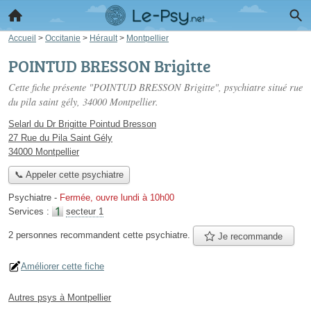
Accueil
>
Occitanie
>
Hérault
>
Montpellier
POINTUD BRESSON Brigitte
Cette fiche présente "POINTUD BRESSON Brigitte", psychiatre situé
rue
du pila saint gély
, 34000 Montpellier.
Selarl du Dr Brigitte Pointud Bresson
27 Rue du Pila Saint Gély
34000 Montpellier
📞 Appeler cette psychiatre
Psychiatre
-
Fermée, ouvre lundi à 10h00
Services :
secteur 1
2 personnes
recommandent
cette psychiatre.
Je recommande
Améliorer cette fiche
Autres psys à Montpellier