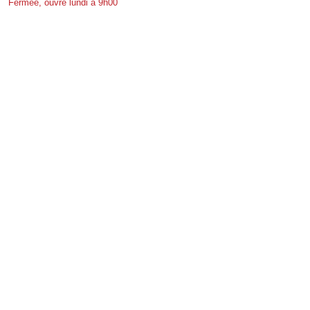
Fermée, ouvre lundi à 9h00