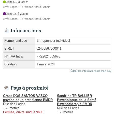
Ligne C1, à 208 m
Arrêt Loges - 17 Avenue André Bonnin
Ligne 13, à 208 m
Arrêt Loges - 17 Avenue André Bonnin
Informations
Forme juridique
Entrepreneur individuel
SIRET
82485567000041
N° TVA Intra.
FR22824855670
Création
1 mars 2024
Éditer les informations de mon psy
Psys à proximité
Grace DOS SANTOS VASCO
Sandrine TRIBALLIER
psychologue praticienne EMDR
Psychologue de la Santé
Rue des Loges
Psychothérapie EMDR
165 mètres
Rue des Loges
Fermée, ouvre lundi à 9h00
165 mètres