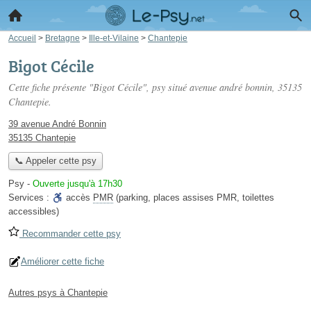
Accueil
>
Bretagne
>
Ille-et-Vilaine
>
Chantepie
Bigot Cécile
Cette fiche présente "Bigot Cécile", psy situé
avenue andré bonnin
, 35135
Chantepie.
39 avenue André Bonnin
35135 Chantepie
📞 Appeler cette psy
Psy
-
Ouverte jusqu'à 17h30
Services :
accès
PMR
(parking, places assises PMR, toilettes
accessibles)
Recommander cette psy
Améliorer cette fiche
Autres psys à Chantepie