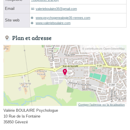
Email
valerieboulaire35ⓐgmail.com
www.psychogenealogie35-rennes.com
Site web
www.valerieboulaire.com
Plan et adresse
© contributeurs OpenStreetMap
Corriger l’adresse ou la localisation
Valérie BOULAIRE Psychologue
10 Rue de la Fontaine
35850 Gévezé