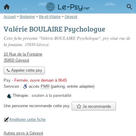
Accueil
>
Bretagne
>
Ille-et-Vilaine
>
Gévezé
Valérie BOULAIRE Psychologue
Cette fiche présente "Valérie BOULAIRE Psychologue", psy situé
rue de
la fontaine
, 35850 Gévezé.
10 Rue de la Fontaine
35850 Gévezé
📞 Appeler cette psy
Psy
-
Fermée, ouvre demain à 8h45
Services :
accès
PMR
(parking, entrée adaptée)
Thérapie :
soutien à la parentalité
Une personne
recommande
cette psy.
Je recommande
Améliorer cette fiche
Autres psys à Gévezé