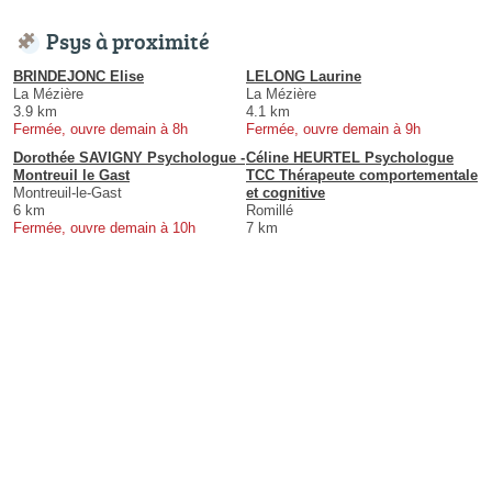
Psys à proximité
BRINDEJONC Elise
LELONG Laurine
La Mézière
La Mézière
3.9 km
4.1 km
Fermée, ouvre demain à 8h
Fermée, ouvre demain à 9h
Dorothée SAVIGNY Psychologue -
Céline HEURTEL Psychologue
Montreuil le Gast
TCC Thérapeute comportementale
Montreuil-le-Gast
et cognitive
6 km
Romillé
Fermée, ouvre demain à 10h
7 km