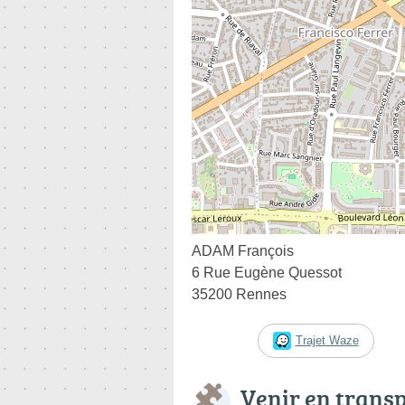
ADAM François
6 Rue Eugène Quessot
35200 Rennes
Trajet Waze
Venir en trans