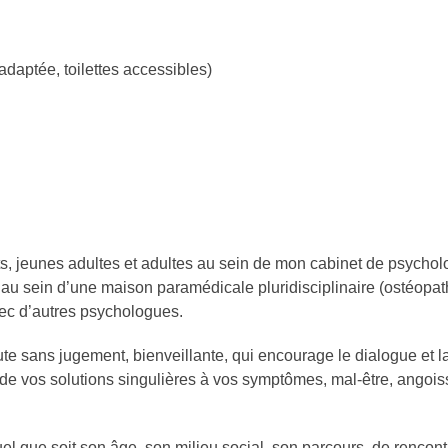
adaptée, toilettes accessibles)
ts, jeunes adultes et adultes au sein de mon cabinet de psycho
u sein d’une maison paramédicale pluridisciplinaire (ostéopath
avec d’autres psychologues.
e sans jugement, bienveillante, qui encourage le dialogue et l
e vos solutions singulières à vos symptômes, mal-être, angoiss
quel que soit son âge, son milieu social, son parcours, de rencon