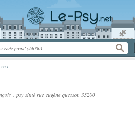
nnes
nçois", psy situé
rue eugène quessot
, 35200