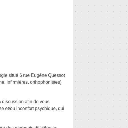
logie situé 6 rue Eugène Quessot
e, infirmières, orthophonistes)
a discussion afin de vous
e et/ou inconfort psychique, qui
trer des moments difficiles au