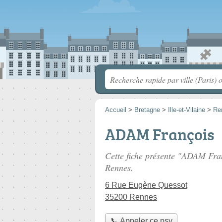
Accueil
>
Bretagne
>
Ille-et-Vilaine
>
Re
ADAM François
Cette fiche présente "ADAM Fra
Rennes.
6 Rue Eugène Quessot
35200 Rennes
📞 Appeler ce psy