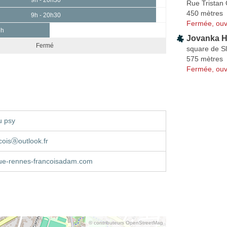
Rue Tristan 
450 mètres
9h - 20h30
Fermée, ouv
5h
Jovanka H
Fermé
square de S
575 mètres
Fermée, ouv
u psy
oisⓐoutlook.fr
ue-rennes-francoisadam.com
© contributeurs OpenStreetMap