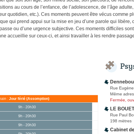
itions au cours de l’enfance, de l’adolescence, de l’âge adulte,
lleur quotidien, etc.). Ces moments peuvent être vécus comme p
que qui prend appui sur la mise en jeu d’une parole qui libère, d
mpasse ou d’une urgence subjective. Ces moments difficiles sont 
e accueillie sur ceux-ci, et ainsi travailler à les rendre passag
Psy
Dennebouy 
Rue Eugène
Même adres
ain :
Jour férié (Assomption)
Fermée, ouv
9h - 20h30
LE BOUET
Rue Paul Bo
9h - 20h30
198 mètres
9h - 20h30
Cabinet d
9h - 20h30