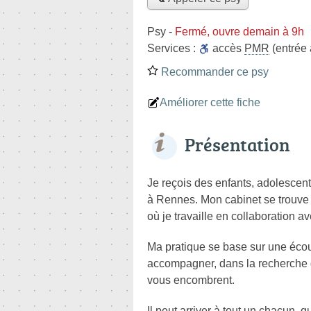
Psy
-
Fermé, ouvre demain à 9h
Services :
accès
PMR
(entrée 
Recommander ce psy
Améliorer cette fiche
Présentation
Je reçois des enfants, adolescen
à Rennes. Mon cabinet se trouve a
où je travaille en collaboration 
Ma pratique se base sur une écout
accompagner, dans la recherche d
vous encombrent.
Il peut arriver à tout un chacun, 