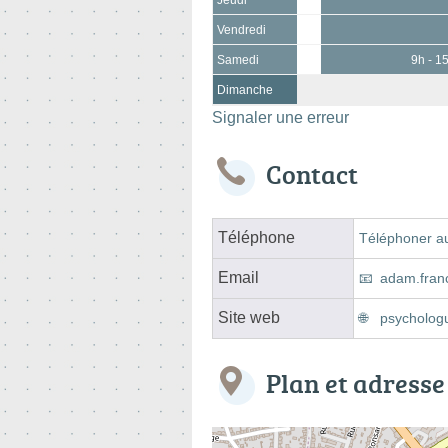
Vendredi
Samedi
9h - 1
Dimanche
Signaler une erreur
Contact
Téléphone
Téléphoner a
Email
adam.franc
Site web
psycholog
Plan et adresse