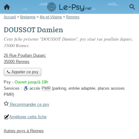
Accueil
>
Bretagne
>
Ille-et-Vilaine
>
Rennes
DOUSSOT Damien
Cette fiche présente "DOUSSOT Damien", psy situé
rue poullain duparc
,
35000 Rennes.
26 Rue Poullain Duparc
35000 Rennes
📞 Appeler ce psy
Psy
-
Ouvert jusqu'à 19h
Services :
accès
PMR
(parking, entrée adaptée, places assises
PMR)
Recommander ce psy
Améliorer cette fiche
Autres psys à Rennes