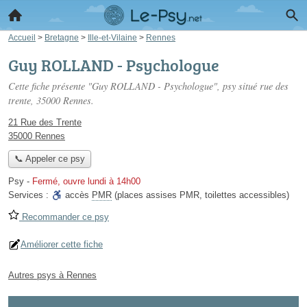
Accueil
>
Bretagne
>
Ille-et-Vilaine
>
Rennes
Guy ROLLAND - Psychologue
Cette fiche présente "Guy ROLLAND - Psychologue", psy situé
rue des
trente
, 35000 Rennes.
21 Rue des Trente
35000 Rennes
📞 Appeler ce psy
Psy
-
Fermé, ouvre lundi à 14h00
Services :
accès
PMR
(places assises PMR, toilettes accessibles)
Recommander ce psy
Améliorer cette fiche
Autres psys à Rennes