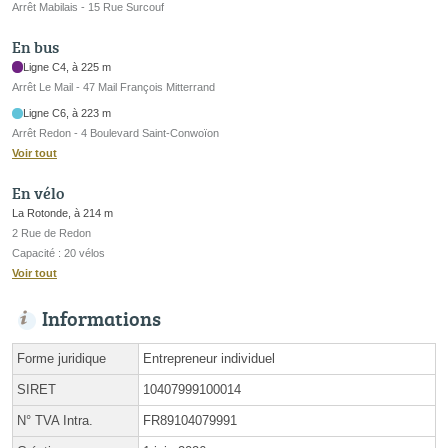
Arrêt Mabilais - 15 Rue Surcouf
En bus
Ligne C4, à 225 m
Arrêt Le Mail - 47 Mail François Mitterrand
Ligne C6, à 223 m
Arrêt Redon - 4 Boulevard Saint-Conwoïon
Voir tout
En vélo
La Rotonde, à 214 m
2 Rue de Redon
Capacité : 20 vélos
Voir tout
Informations
Forme juridique
Entrepreneur individuel
SIRET
10407999100014
N° TVA Intra.
FR89104079991