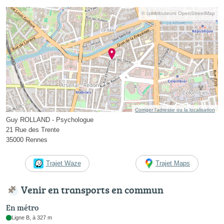
© contributeurs OpenStreetMap
Corriger l’adresse ou la localisation
Guy ROLLAND - Psychologue
21 Rue des Trente
35000 Rennes
Trajet Waze
Trajet Maps
Venir en transports en commun
En métro
Ligne B, à 327 m