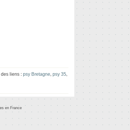
des liens :
psy Bretagne
,
psy 35
,
tes en France