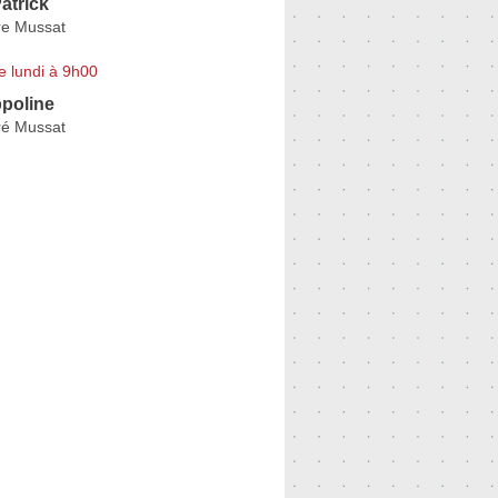
atrick
re Mussat
e lundi à 9h00
poline
ré Mussat