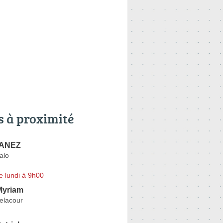
s à proximité
YANEZ
alo
e lundi à 9h00
yriam
elacour