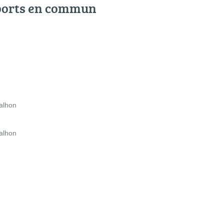
ports en commun
Malhon
Malhon