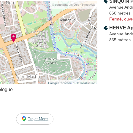
SINQUIN P
© contributeurs OpenStreetMap
Avenue And
860 mètres
Fermé, ouvr
HERVE Ap
Avenue And
865 mètres
Corriger l’adresse ou la localisation
ologue
Trajet Maps