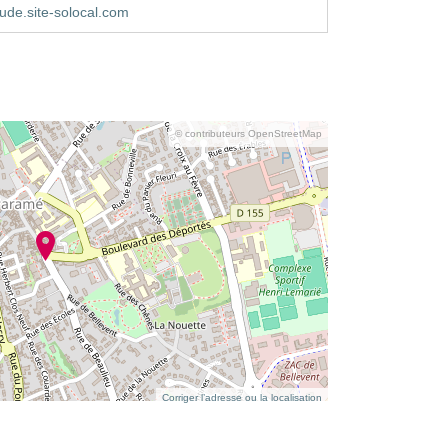
aude.site-solocal.com
© contributeurs OpenStreetMap
Corriger l’adresse ou la localisation