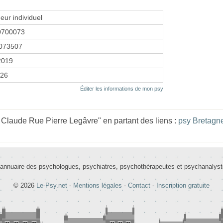
eur individuel
0700073
073507
 2019
026
Éditer les informations de mon psy
Claude Rue Pierre Legâvre" en partant des liens :
psy Bretagn
 annuaire des psychologues, psychiatres, psychothérapeutes et psychanalys
© 2026
Le-Psy.net
-
Mentions légales
-
Contact
-
Inscription gratuite