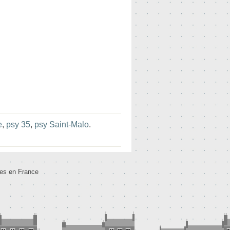
e
,
psy 35
,
psy Saint-Malo
.
tes en France