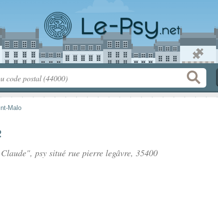
int-Malo
e
 Claude", psy situé
rue pierre legâvre
, 35400