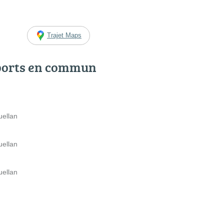
Trajet Maps
ports en commun
uellan
uellan
uellan