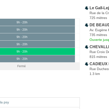
Le Gall-L
Rue de la Cr
725 mètres
9h - 20h
DE BEAUD
Av. Eugène 
9h - 20h
735 mètres
9h - 20h
Ouverte jus
9h - 20h
CHEVALLI
Rue Croix Dé
9h - 20h
815 mètres
9h - 20h
CADIEUX 
Fermé
Rue Duches
1.3 km
la psy