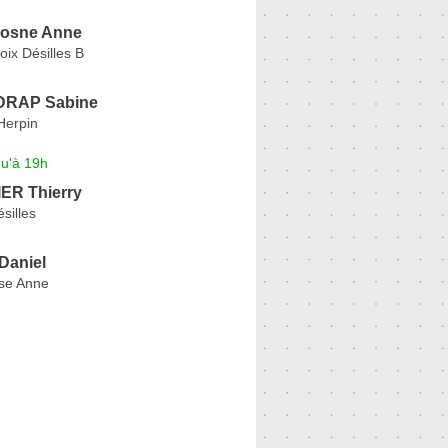
ejosne Anne
oix Désilles B
RAP Sabine
Herpin
qu'à 19h
ER Thierry
silles
Daniel
se Anne