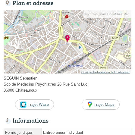
Plan et adresse
© contributeurs OpenStreetMap
Corriger l’adresse ou la localisation
SEGUIN Sébastien
Scp de Medecins Psychiatres 28 Rue Saint Luc
36000 Châteauroux
Trajet Waze
Trajet Maps
Informations
Forme juridique
Entrepreneur individuel