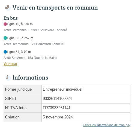
Venir en transports en commun
En bus
Ligne 15, à 370 m
Arrêt Bretonneau - 9999 Boulevard Tonnellé
Ligne C1, à 257 m
Arrêt Desmoulins - 27 Boulevard Tonnellé
Ligne 34, à 70 m
Arrêt Ste Anne - 15a Rue de la Mairie
Voir tout
Informations
Forme juridique
Entrepreneur individuel
SIRET
93326114100024
N° TVA Intra.
FR73933261141
Création
5 novembre 2024
Éditer les informations de mon psy