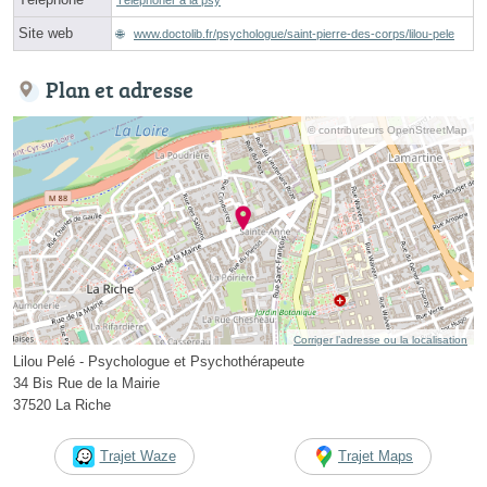
Site web
www.doctolib.fr/psychologue/saint-pierre-des-corps/lilou-pele
Plan et adresse
© contributeurs OpenStreetMap
Corriger l’adresse ou la localisation
Lilou Pelé - Psychologue et Psychothérapeute
34 Bis Rue de la Mairie
37520 La Riche
Trajet Waze
Trajet Maps