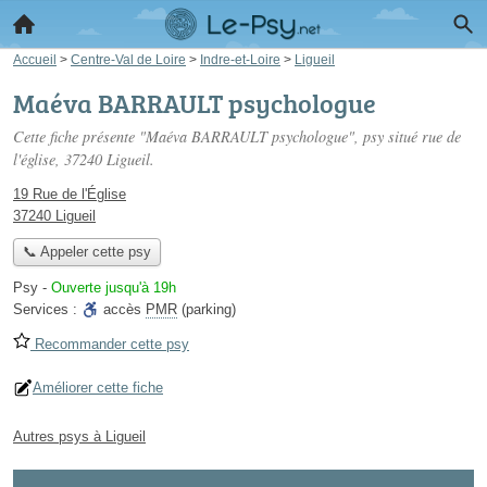
Accueil
>
Centre-Val de Loire
>
Indre-et-Loire
>
Ligueil
Maéva BARRAULT psychologue
Cette fiche présente "Maéva BARRAULT psychologue", psy situé
rue de
l'église
, 37240 Ligueil.
19 Rue de l'Église
37240 Ligueil
📞 Appeler cette psy
Psy
-
Ouverte jusqu'à 19h
Services :
accès
PMR
(parking)
Recommander cette psy
Améliorer cette fiche
Autres psys à Ligueil