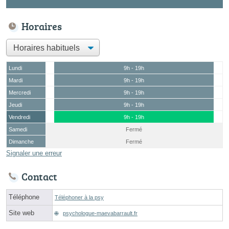
Horaires
Lundi
9h - 19h
Mardi
9h - 19h
Mercredi
9h - 19h
Jeudi
9h - 19h
Vendredi
9h - 19h
Samedi
Fermé
Dimanche
Fermé
Signaler une erreur
Contact
Téléphone
Téléphoner à la psy
Site web
psychologue-maevabarrault.fr