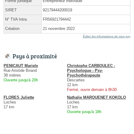
Forme juridique
Entrepreneur individuel
SIRET
92179444200019
N° TVA Intra.
FR56921794442
Création
21 novembre 2022
Éditer les informations de mon psy
Psys à proximité
PENICAUT Mariele
Christophe CARBOULEC -
Rue Aristide Briand
Psychologue - Psy-
38 mètres
Psychothérapeute
Ouverte jusqu'à 20h
Descartes
12 km
Fermé, ouvre demain à 8h30
FLORES Juliette
Nathalie MARQUENET KOKOLO
Loches
Loches
17 km
17 km
Ouverte jusqu'à 18h