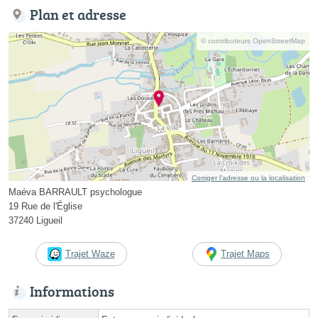
Plan et adresse
© contributeurs OpenStreetMap
Corriger l’adresse ou la localisation
Maéva BARRAULT psychologue
19 Rue de l'Église
37240 Ligueil
Trajet Waze
Trajet Maps
Informations