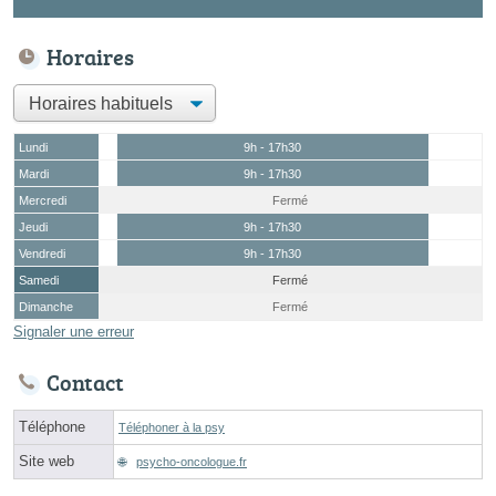
Horaires
Lundi
9h - 17h30
Mardi
9h - 17h30
Mercredi
Fermé
Jeudi
9h - 17h30
Vendredi
9h - 17h30
Samedi
Fermé
Dimanche
Fermé
Signaler une erreur
Contact
Téléphone
Téléphoner à la psy
Site web
psycho-oncologue.fr