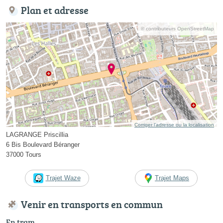
Plan et adresse
© contributeurs OpenStreetMap
Corriger l’adresse ou la localisation
LAGRANGE Priscillia
6 Bis Boulevard Béranger
37000 Tours
Trajet Waze
Trajet Maps
Venir en transports en commun
En tram