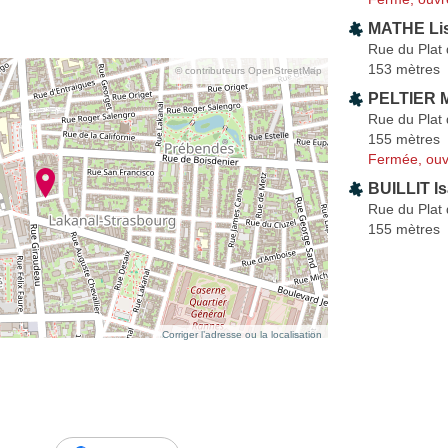
MATHE Li
Rue du Plat 
153 mètres
© contributeurs OpenStreetMap
PELTIER 
Rue du Plat 
155 mètres
Fermée, ouv
BUILLIT Is
Rue du Plat 
155 mètres
Corriger l’adresse ou la localisation