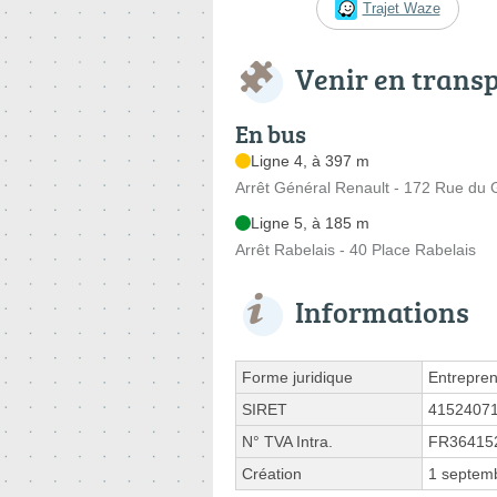
Trajet Waze
Venir en trans
En bus
Ligne 4, à 397 m
Arrêt Général Renault - 172 Rue du 
Ligne 5, à 185 m
Arrêt Rabelais - 40 Place Rabelais
Informations
Forme juridique
Entrepren
SIRET
4152407
N° TVA Intra.
FR36415
Création
1 septem