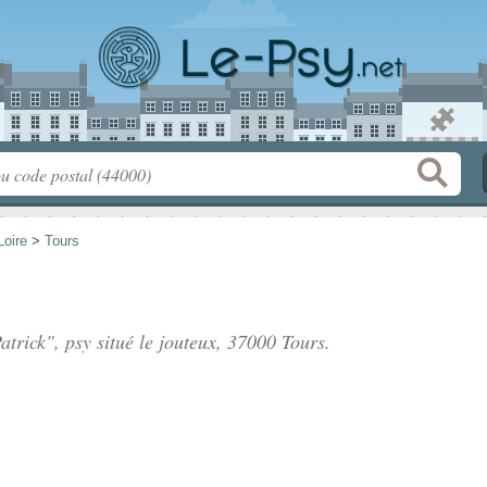
Loire
>
Tours
trick", psy situé
le jouteux
, 37000 Tours.