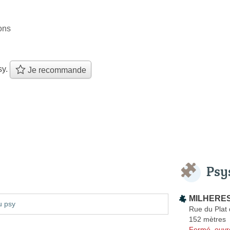
ons
sy.
Je recommande
Psy
MILHERES 
u psy
Rue du Plat 
152 mètres
Fermé, ouvr