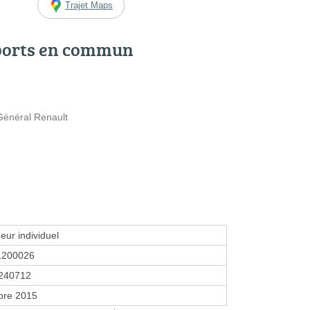
Trajet Maps
ports en commun
Général Renault
eur individuel
1200026
240712
bre 2015