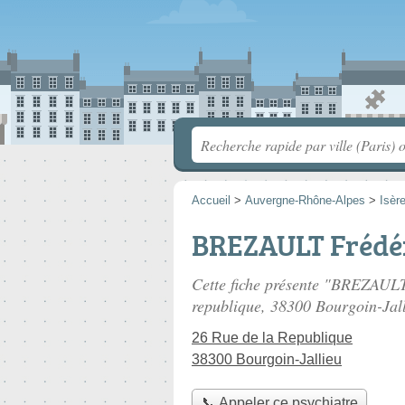
Accueil
>
Auvergne-Rhône-Alpes
>
Isèr
BREZAULT Frédé
Cette fiche présente "BREZAULT 
republique
, 38300 Bourgoin-Jall
26 Rue de la Republique
38300 Bourgoin-Jallieu
📞 Appeler ce psychiatre