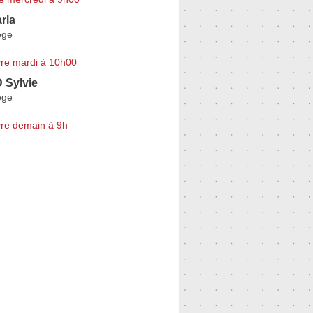
rla
ège
re mardi à 10h00
Sylvie
ège
re demain à 9h