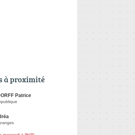
s à proximité
RFF Patrice
épublique
dréa
granges
e mercredi à 9h00