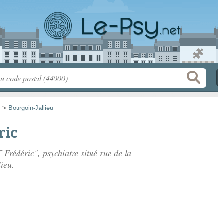
e
>
Bourgoin-Jallieu
ric
Frédéric", psychiatre situé
rue de la
ieu.