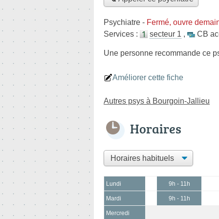
Psychiatre
-
Fermé, ouvre demain
Services :
secteur 1
,
CB ac
Une personne
recommande
ce ps
Améliorer cette fiche
Autres psys à Bourgoin-Jallieu
Horaires
Lundi
9h - 11h
Mardi
9h - 11h
Mercredi