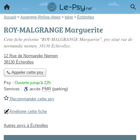
Accueil
>
Auvergne-Rhône-Alpes
>
Isère
>
Échirolles
ROY-MALGRANGE Marguerite
Cette fiche présente "ROY-MALGRANGE Marguerite", psy situé
rue de
normandie niemen
, 38130 Échirolles.
12 Rue de Normandie Niemen
38130 Échirolles
📞 Appeler cette psy
Psy
-
Ouverte jusqu'à 22h
Services :
accès
PMR
(parking)
Recommander cette psy
Améliorer cette fiche
Autres psys à Échirolles