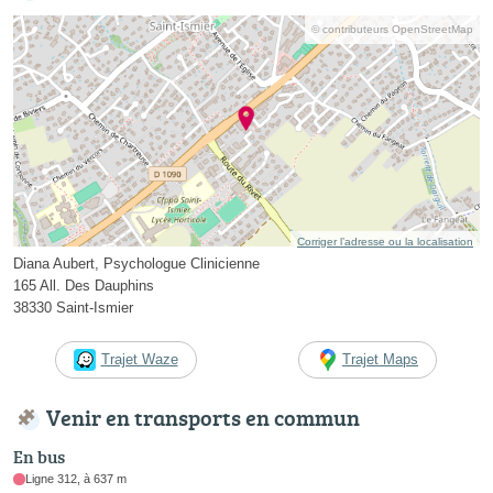
© contributeurs OpenStreetMap
Corriger l’adresse ou la localisation
Diana Aubert, Psychologue Clinicienne
165 All. Des Dauphins
38330 Saint-Ismier
Trajet Waze
Trajet Maps
Venir en transports en commun
En bus
Ligne 312, à 637 m