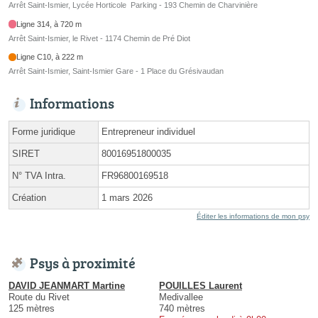
Arrêt Saint-Ismier, Lycée Horticole  Parking - 193 Chemin de Charvinière
Ligne 314, à 720 m
Arrêt Saint-Ismier, le Rivet - 1174 Chemin de Pré Diot
Ligne C10, à 222 m
Arrêt Saint-Ismier, Saint-Ismier Gare - 1 Place du Grésivaudan
Informations
Forme juridique
Entrepreneur individuel
SIRET
80016951800035
N° TVA Intra.
FR96800169518
Création
1 mars 2026
Éditer les informations de mon psy
Psys à proximité
DAVID JEANMART Martine
POUILLES Laurent
Route du Rivet
Medivallee
125 mètres
740 mètres