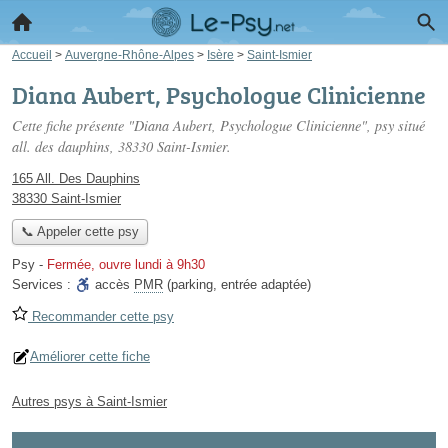
Accueil
>
Auvergne-Rhône-Alpes
>
Isère
>
Saint-Ismier
Diana Aubert, Psychologue Clinicienne
Cette fiche présente "Diana Aubert, Psychologue Clinicienne", psy situé
all. des dauphins
, 38330 Saint-Ismier.
165 All. Des Dauphins
38330 Saint-Ismier
📞 Appeler cette psy
Psy
-
Fermée, ouvre lundi à 9h30
Services :
accès
PMR
(parking, entrée adaptée)
Recommander cette psy
Améliorer cette fiche
Autres psys à Saint-Ismier