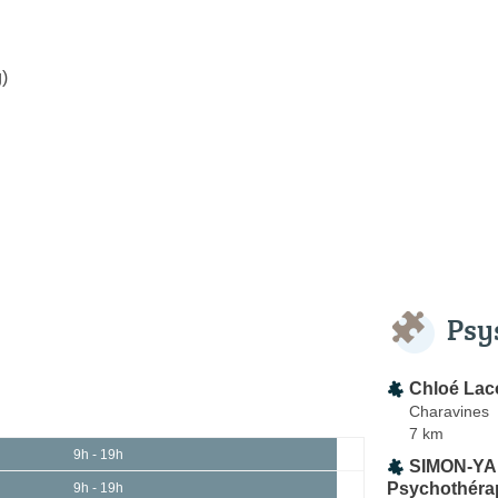
)
Psy
Chloé Lac
Charavines
7 km
9h - 19h
SIMON-YAH
Psychothéra
9h - 19h