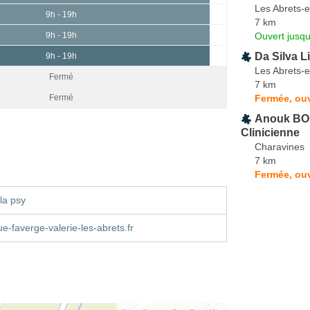
Les Abrets-
9h - 19h
7 km
Ouvert jusqu
9h - 19h
Da Silva 
9h - 19h
Les Abrets-
Fermé
7 km
Fermée, ou
Fermé
Anouk BO
Clinicienne
Charavines
7 km
Fermée, ou
la psy
e-faverge-valerie-les-abrets.fr