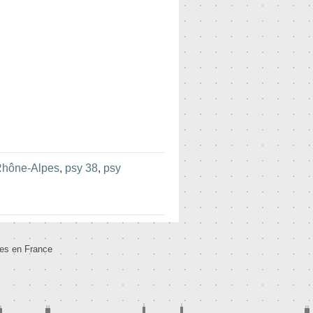
Rhône-Alpes
,
psy 38
,
psy
tes en France