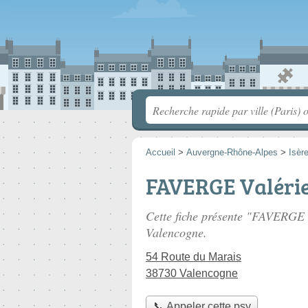
Accueil
>
Auvergne-Rhône-Alpes
>
Isèr
FAVERGE Valéri
Cette fiche présente "FAVERGE 
Valencogne.
54 Route du Marais
38730 Valencogne
📞 Appeler cette psy