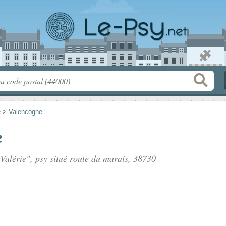
e
>
Valencogne
e
Valérie", psy situé
route du marais
, 38730