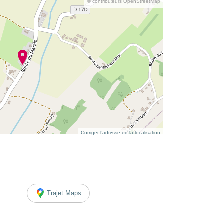
© contributeurs OpenStreetMap
Corriger l’adresse ou la localisation
Trajet Maps