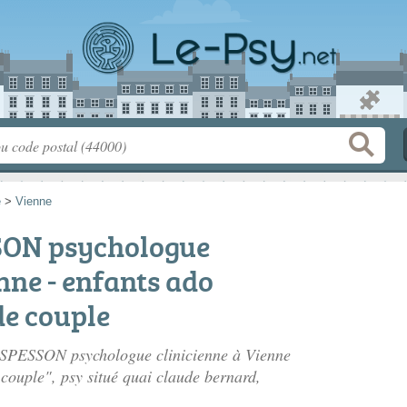
e
>
Vienne
SON psychologue
nne - enfants ado
de couple
 ESPESSON psychologue clinicienne à Vienne
 couple", psy situé
quai claude bernard
,