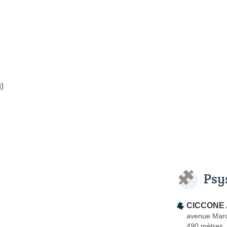
)
Psy
CICCONE A
avenue Marce
490 mètres