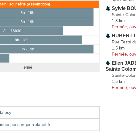
ain :
Jour férié (Assomption)
Sylvie B
8h - 19h
Sainte-Col
1.3 km
8h - 19h
Fermée, ouv
8h - 16h30
HUBERT C
8h - 18h
Rue Testé du
1.5 km
8h - 19h
Fermée, ouv
Ellen JAD
Fermé
Sainte Colo
Sainte-Col
1.5 km
Fermée, ouv
la psy
neespesson-pierrelahet.fr