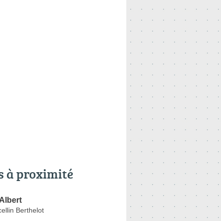
s à proximité
lbert
llin Berthelot