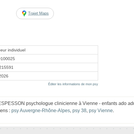
Trajet Maps
eur individuel
9100025
215591
 2026
Éditer les informations de mon psy
ESPESSON psychologue clinicienne à Vienne - enfants ado adu
iens :
psy Auvergne-Rhône-Alpes
,
psy 38
,
psy Vienne
.