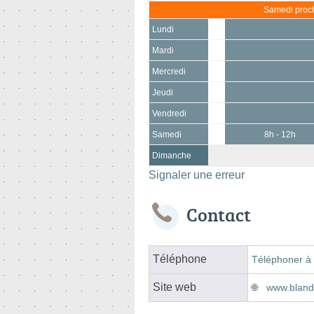
Samedi proch
Lundi
Mardi
Mercredi
Jeudi
Vendredi
Samedi
8h - 12h
Dimanche
Signaler une erreur
Contact
Téléphone
Téléphoner à 
Site web
www.blandi