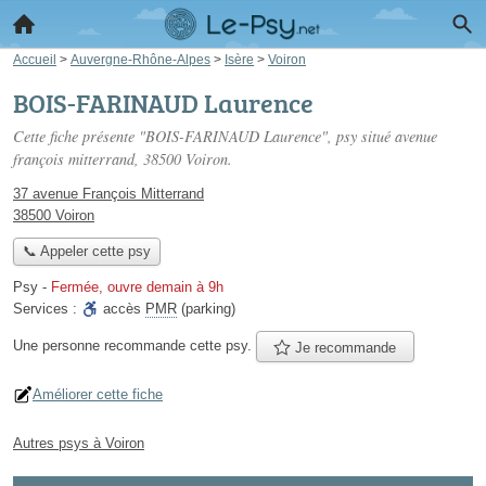
Accueil
>
Auvergne-Rhône-Alpes
>
Isère
>
Voiron
BOIS-FARINAUD Laurence
Cette fiche présente "BOIS-FARINAUD Laurence", psy situé
avenue
françois mitterrand
, 38500 Voiron.
37 avenue François Mitterrand
38500 Voiron
📞 Appeler cette psy
Psy
-
Fermée, ouvre demain à 9h
Services :
accès
PMR
(parking)
Une personne
recommande
cette psy.
Je recommande
Améliorer cette fiche
Autres psys à Voiron