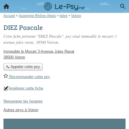
Accueil
>
Auvergne-Rhône-Alpes
>
Isère
>
Voiron
DIEZ Pascale
Cette fiche présente "DIEZ Pascale", psy situé
immeuble le mozart 3
avenue jules ravat
, 38500 Voiron.
Immeuble le Mozart 3 Avenue Jules Ravat
38500 Voiron
📞 Appeler cette psy
Recommander cette psy
Améliorer cette fiche
Renseigner les horaires
Autres psys à Voiron