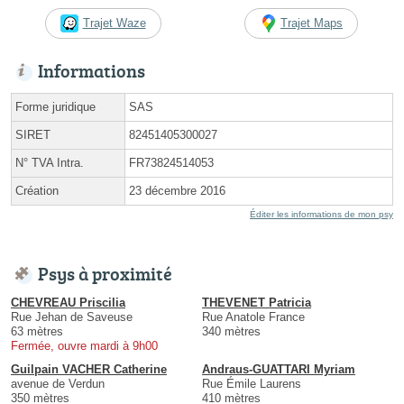
Trajet Waze
Trajet Maps
Informations
Forme juridique
SAS
SIRET
82451405300027
N° TVA Intra.
FR73824514053
Création
23 décembre 2016
Éditer les informations de mon psy
Psys à proximité
CHEVREAU Priscilia
THEVENET Patricia
Rue Jehan de Saveuse
Rue Anatole France
63 mètres
340 mètres
Fermée, ouvre mardi à 9h00
Guilpain VACHER Catherine
Andraus-GUATTARI Myriam
avenue de Verdun
Rue Émile Laurens
350 mètres
410 mètres