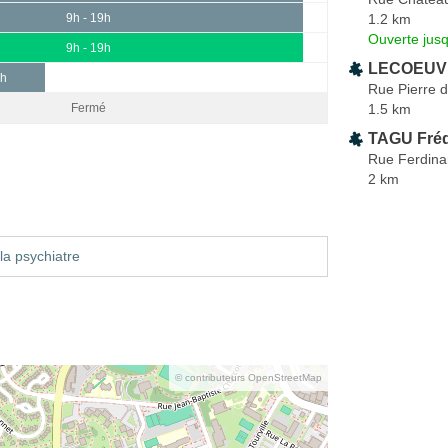
1.2 km
9h - 19h
Ouverte jus
9h - 19h
LECOEUVR
3h
Rue Pierre 
1.5 km
Fermé
TAGU Fréd
Rue Ferdina
2 km
la psychiatre
© contributeurs OpenStreetMap