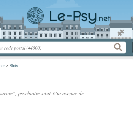
her
>
Blois
urore", psychiatre situé
65a avenue de