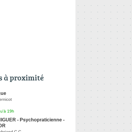
s à proximité
gue
rnicot
qu'à 19h
IGUER - Psychopraticienne -
MDR
briand C.C