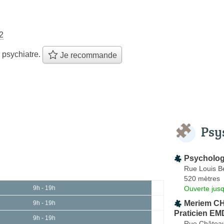
2
 psychiatre.
Je recommande
Psy
Psycholo
Rue Louis Be
520 mètres
Ouverte jus
9h - 19h
Meriem CH
9h - 19h
Praticien E
9h - 19h
Rue Château