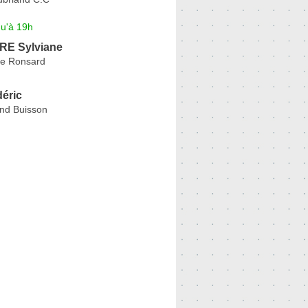
qu'à 19h
E Sylviane
de Ronsard
éric
nd Buisson