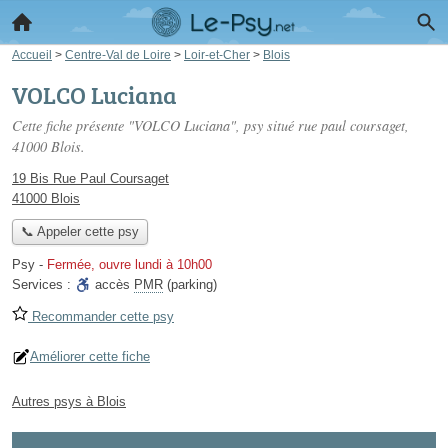
Accueil
>
Centre-Val de Loire
>
Loir-et-Cher
>
Blois
VOLCO Luciana
Cette fiche présente "VOLCO Luciana", psy situé
rue paul coursaget
,
41000 Blois.
19 Bis Rue Paul Coursaget
41000 Blois
📞 Appeler cette psy
Psy
-
Fermée, ouvre lundi à 10h00
Services :
accès
PMR
(parking)
Recommander cette psy
Améliorer cette fiche
Autres psys à Blois