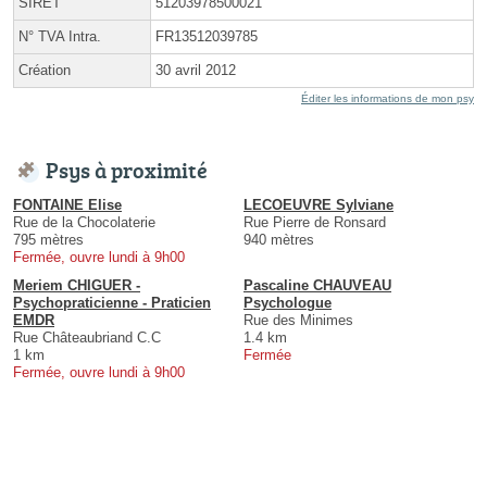
SIRET
51203978500021
N° TVA Intra.
FR13512039785
Création
30 avril 2012
Éditer les informations de mon psy
Psys à proximité
FONTAINE Elise
LECOEUVRE Sylviane
Rue de la Chocolaterie
Rue Pierre de Ronsard
795 mètres
940 mètres
Fermée, ouvre lundi à 9h00
Meriem CHIGUER -
Pascaline CHAUVEAU
Psychopraticienne - Praticien
Psychologue
EMDR
Rue des Minimes
Rue Châteaubriand C.C
1.4 km
1 km
Fermée
Fermée, ouvre lundi à 9h00