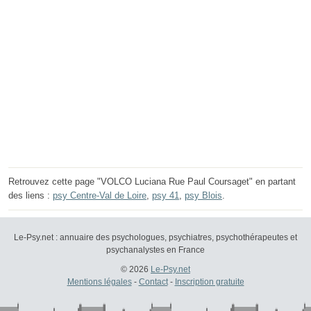
Retrouvez cette page "VOLCO Luciana Rue Paul Coursaget" en partant
des liens :
psy Centre-Val de Loire
,
psy 41
,
psy Blois
.
Le-Psy.net : annuaire des psychologues, psychiatres, psychothérapeutes et
psychanalystes en France
© 2026
Le-Psy.net
Mentions légales
-
Contact
-
Inscription gratuite