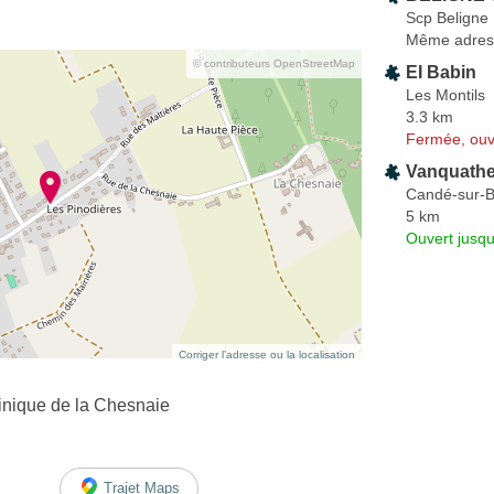
Scp Beligne
Même adres
© contributeurs OpenStreetMap
EI Babin
Les Montils
3.3 km
Fermée, ouv
Vanquathe
Candé-sur-
5 km
Ouvert jusqu
Corriger l’adresse ou la localisation
inique de la Chesnaie
Trajet Maps