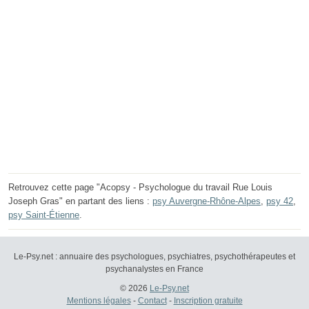
Retrouvez cette page "Acopsy - Psychologue du travail Rue Louis
Joseph Gras" en partant des liens :
psy Auvergne-Rhône-Alpes
,
psy 42
,
psy Saint-Étienne
.
Le-Psy.net : annuaire des psychologues, psychiatres, psychothérapeutes et
psychanalystes en France
© 2026
Le-Psy.net
Mentions légales
-
Contact
-
Inscription gratuite