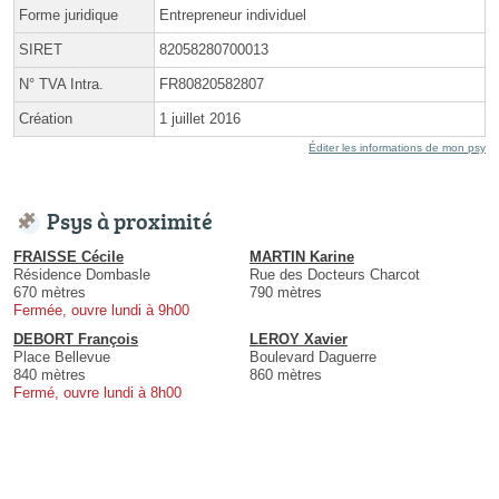
Forme juridique
Entrepreneur individuel
SIRET
82058280700013
N° TVA Intra.
FR80820582807
Création
1 juillet 2016
Éditer les informations de mon psy
Psys à proximité
FRAISSE Cécile
MARTIN Karine
Résidence Dombasle
Rue des Docteurs Charcot
670 mètres
790 mètres
Fermée, ouvre lundi à 9h00
DEBORT François
LEROY Xavier
Place Bellevue
Boulevard Daguerre
840 mètres
860 mètres
Fermé, ouvre lundi à 8h00