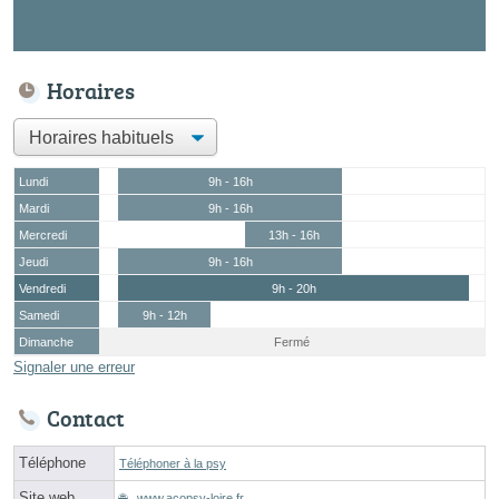
Horaires
Lundi
9h - 16h
Mardi
9h - 16h
Mercredi
13h - 16h
Jeudi
9h - 16h
Vendredi
9h - 20h
Samedi
9h - 12h
Dimanche
Fermé
Signaler une erreur
Contact
Téléphone
Téléphoner à la psy
Site web
www.acopsy-loire.fr