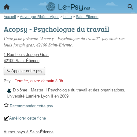
Accueil
>
Auvergne-Rhône-Alpes
>
Loire
>
Saint-Étienne
Acopsy - Psychologue du travail
Cette fiche présente "Acopsy - Psychologue du travail", psy situé
rue
louis joseph gras
, 42100 Saint-Étienne.
1 Rue Louis Joseph Gras
42100 Saint-Étienne
📞 Appeler cette psy
Psy
-
Fermée, ouvre demain à 9h
Diplôme :
Master II Psychologie du travail et des organisations,
Université Lumière Lyon II en 2009
Recommander cette psy
Améliorer cette fiche
Autres psys à Saint-Étienne