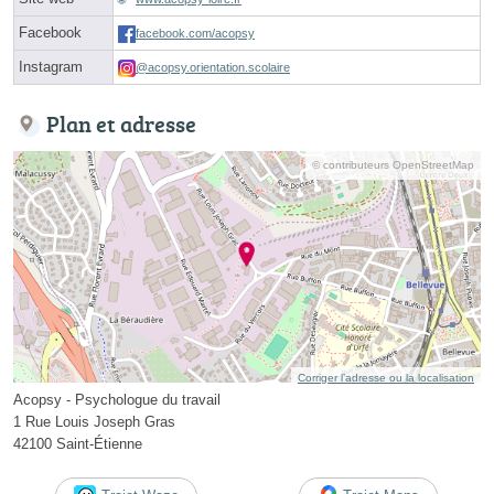
Facebook
facebook.com/acopsy
Instagram
@acopsy.orientation.scolaire
Plan et adresse
© contributeurs OpenStreetMap
Corriger l’adresse ou la localisation
Acopsy - Psychologue du travail
1 Rue Louis Joseph Gras
42100 Saint-Étienne