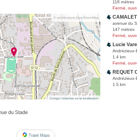
118 mètres
Fermé, ouvr
CAMALET 
© contributeurs OpenStreetMap
avenue du S
147 mètres
Fermé, ouvr
Lucie Var
Andrézieux-
1.4 km
Fermé, ouvr
REQUET 
Andrézieux-
1.5 km
Corriger l’adresse ou la localisation
nue du Stade
Trajet Maps