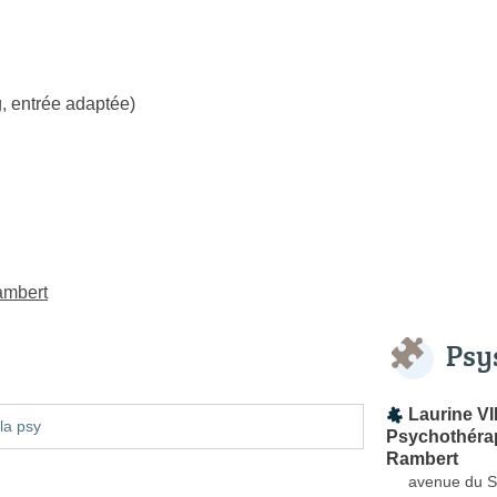
, entrée adaptée)
ambert
Psy
Laurine VI
la psy
Psychothérap
Rambert
avenue du S