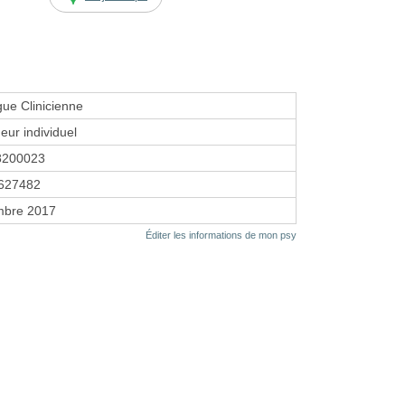
ue Clinicienne
eur individuel
8200023
627482
mbre 2017
Éditer les informations de mon psy