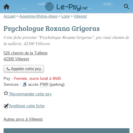
Accueil
>
Auvergne-Rhône-Alpes
>
Loire
>
Villerest
Psychologue Roxana Grigoras
Cette fiche présente "Psychologue Roxana Grigoras", psy situé
chemin de
la tuillerie
, 42300 Villerest.
526 chemin de la Tuillerie
42300 Villerest
📞 Appeler cette psy
Psy
-
Fermée, ouvre lundi à 9h00
Services :
accès
PMR
(parking)
Recommander cette psy
Améliorer cette fiche
Autres psys à Villerest