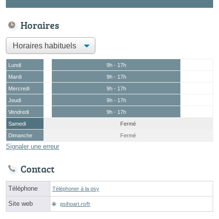
Horaires
Lundi
9h - 17h
Mardi
9h - 17h
Mercredi
9h - 17h
Jeudi
9h - 17h
Vendredi
9h - 17h
Samedi
Fermé
Dimanche
Fermé
Signaler une erreur
Contact
Téléphone
Téléphoner à la psy
Site web
psihoart.ro/fr