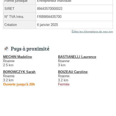
Forme juridique
Entrepreneur individuel
SIRET
89443570000022
N° TVA Intra.
FR89894435700
Création
6 janvier 2025
Éditer les informations de mon psy
Psys à proximité
MECHIN Madeline
BASTIANELLI Laurence
Roanne
Roanne
2.5 km
3 km
BOROWCZYK Sarah
BOIZEAU Caroline
Roanne
Roanne
3.2 km
3.2 km
Ouverte jusqu'à 20h
Fermée