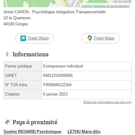
Corriger l’adresse ou la localisation
Annie CARON - Psychologue Intégrative Transpersonnelle
22 le Quarteron
44190 Gorges
Trajet Waze
Trajet Maps
Informations
Forme juridique
Entrepreneur individuel
SIRET
84812216400066
N° TVA Intra.
FR50848122164
Création
6 janvier 2023
Éditer les informations de mon psy
Psys à proximité
Sophie RICHARD Psychologue
LETHU Marie-Alix