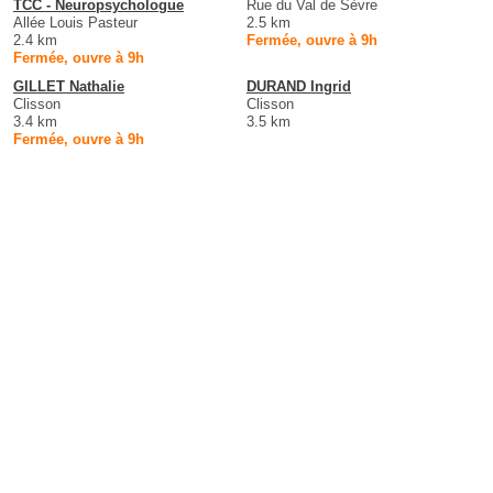
TCC - Neuropsychologue
Rue du Val de Sèvre
Allée Louis Pasteur
2.5 km
2.4 km
Fermée, ouvre à 9h
Fermée, ouvre à 9h
GILLET Nathalie
DURAND Ingrid
Clisson
Clisson
3.4 km
3.5 km
Fermée, ouvre à 9h