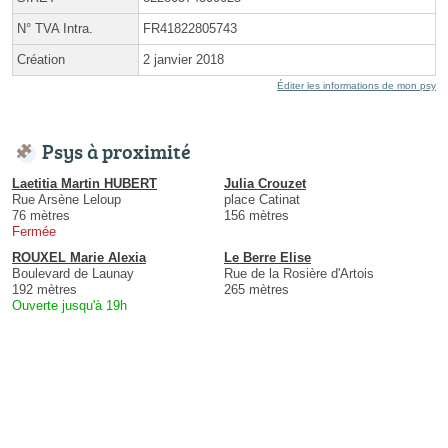
N° TVA Intra.
FR41822805743
Création
2 janvier 2018
Éditer les informations de mon psy
Psys à proximité
Laetitia Martin HUBERT
Julia Crouzet
Rue Arsène Leloup
place Catinat
76 mètres
156 mètres
Fermée
ROUXEL Marie Alexia
Le Berre Elise
Boulevard de Launay
Rue de la Rosière d'Artois
192 mètres
265 mètres
Ouverte jusqu'à 19h