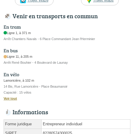
Trajet Waze
Trajet Maps
Venir en transports en commun
En tram
Ligne 1, à 371 m
Arrêt Chantiers Navals - 6 Place Commandant Jean l'Herminier
En bus
Ligne 11, à 205 m
Arrêt René Bouhier - 4 Boulevard de Launay
En vélo
Lamoricière, à 102 m
14 Bis, Rue Lamoricière - Place Beaumanoir
Capacité : 15 vélos
Voir tout
Informations
Forme juridique
Entrepreneur individuel
SIRET
82280574300025