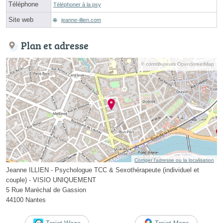
Téléphone
Téléphoner à la psy
Site web
jeanne-illien.com
Plan et adresse
© contributeurs OpenStreetMap
Corriger l’adresse ou la localisation
Jeanne ILLIEN - Psychologue TCC & Sexothérapeute (individuel et
couple) - VISIO UNIQUEMENT
5 Rue Maréchal de Gassion
44100 Nantes