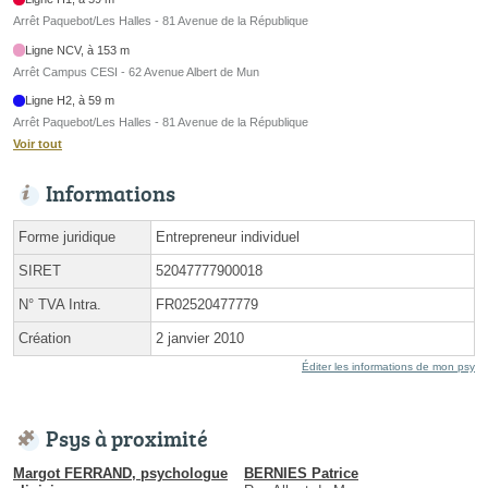
Arrêt Paquebot/Les Halles - 81 Avenue de la République
Ligne NCV, à 153 m
Arrêt Campus CESI - 62 Avenue Albert de Mun
Ligne H2, à 59 m
Arrêt Paquebot/Les Halles - 81 Avenue de la République
Voir tout
Informations
Forme juridique
Entrepreneur individuel
SIRET
52047777900018
N° TVA Intra.
FR02520477779
Création
2 janvier 2010
Éditer les informations de mon psy
Psys à proximité
Margot FERRAND, psychologue
BERNIES Patrice