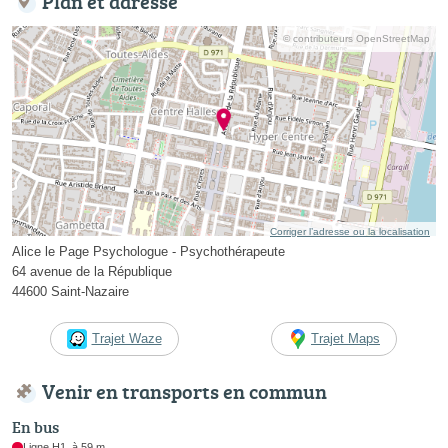
Plan et adresse
© contributeurs OpenStreetMap
Corriger l’adresse ou la localisation
Alice le Page Psychologue - Psychothérapeute
64 avenue de la République
44600 Saint-Nazaire
Trajet Waze
Trajet Maps
Venir en transports en commun
En bus
Ligne H1, à 59 m