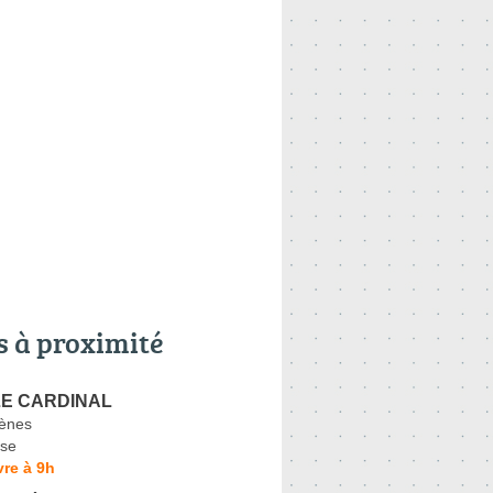
s à proximité
 LE CARDINAL
ènes
se
re à 9h