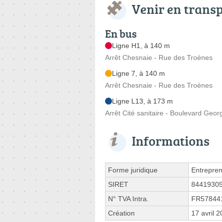
Venir en trans
En bus
Ligne H1, à 140 m
Arrêt Chesnaie - Rue des Troènes
Ligne 7, à 140 m
Arrêt Chesnaie - Rue des Troènes
Ligne L13, à 173 m
Arrêt Cité sanitaire - Boulevard Geo
Informations
Forme juridique
Entrepren
SIRET
8441930
N° TVA Intra.
FR57844
Création
17 avril 