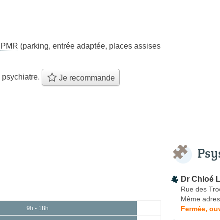
s
PMR
(parking, entrée adaptée, places assises
 psychiatre.
Je recommande
Psy
Dr Chloé
Rue des Tro
Même adres
Fermée, ouv
9h - 18h