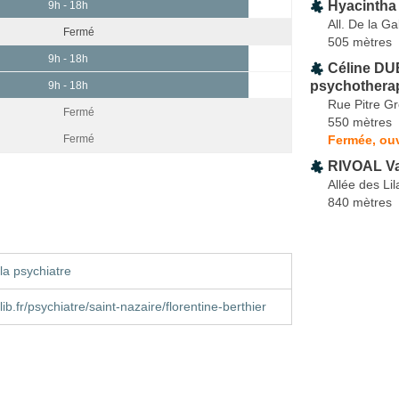
Hyacintha
9h - 18h
All. De la G
Fermé
505 mètres
9h - 18h
Céline DU
psychothera
9h - 18h
Rue Pitre G
Fermé
550 mètres
Fermée, ouv
Fermé
RIVOAL Va
Allée des Lil
840 mètres
la psychiatre
b.fr/psychiatre/saint-nazaire/florentine-berthier