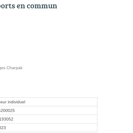
ports en commun
rges Charpak
eur individuel
5200025
193052
2023