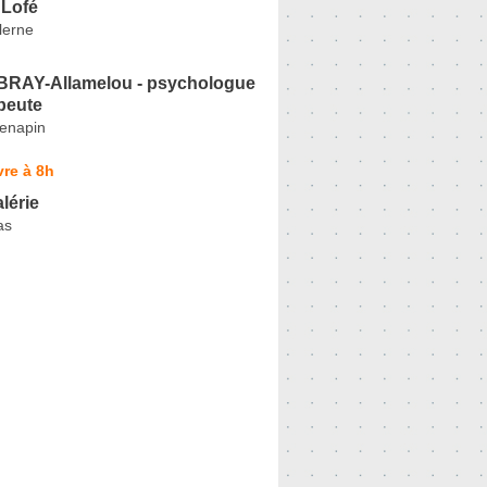
 Lofé
alerne
BRAY-Allamelou - psychologue
peute
renapin
re à 8h
lérie
as