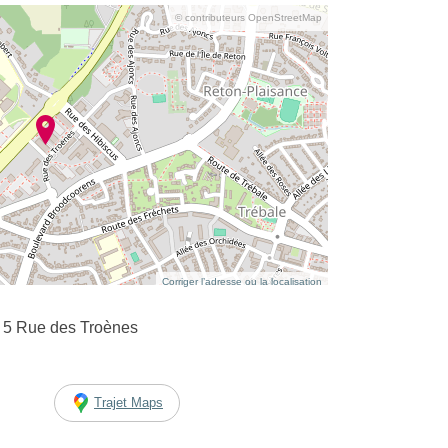
© contributeurs OpenStreetMap
Corriger l’adresse ou la localisation
r 5 Rue des Troènes
Trajet Maps