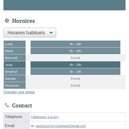
Horaires
Lundi
9h - 19h
Mardi
9h - 19h
Mercredi
Fermé
Jeudi
9h - 19h
Vendredi
9h - 19h
Samedi
Fermé
Dimanche
Fermé
Signaler une erreur
Contact
Téléphone
Téléphoner à la psy
Email
vanessa.lt.psychologueⓐgmail.com