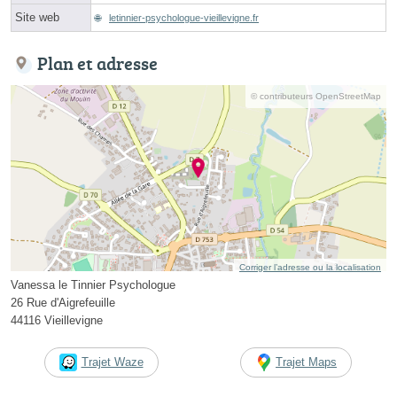
Site web
letinnier-psychologue-vieillevigne.fr
Plan et adresse
© contributeurs OpenStreetMap
Corriger l’adresse ou la localisation
Vanessa le Tinnier Psychologue
26 Rue d'Aigrefeuille
44116 Vieillevigne
Trajet Waze
Trajet Maps