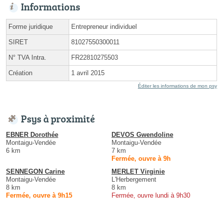
Informations
Forme juridique
Entrepreneur individuel
SIRET
81027550300011
N° TVA Intra.
FR22810275503
Création
1 avril 2015
Éditer les informations de mon psy
Psys à proximité
EBNER Dorothée
DEVOS Gwendoline
Montaigu-Vendée
Montaigu-Vendée
6 km
7 km
Fermée, ouvre à 9h
SENNEGON Carine
MERLET Virginie
Montaigu-Vendée
L'Herbergement
8 km
8 km
Fermée, ouvre à 9h15
Fermée, ouvre lundi à 9h30