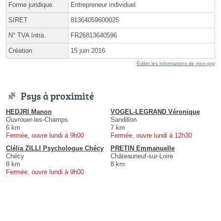
Forme juridique
Entrepreneur individuel
SIRET
81364059600025
N° TVA Intra.
FR26813640596
Création
15 juin 2016
Éditer les informations de mon psy
Psys à proximité
HEDJRI Manon
VOGEL-LEGRAND Véronique
Ouvrouer-les-Champs
Sandillon
6 km
7 km
Fermée, ouvre lundi à 9h00
Fermée, ouvre lundi à 12h30
Clélia ZILLI Psychologue Chécy
PRETIN Emmanuelle
Chécy
Châteauneuf-sur-Loire
8 km
8 km
Fermée, ouvre lundi à 9h00