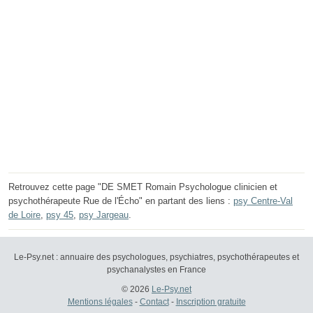
Retrouvez cette page "DE SMET Romain Psychologue clinicien et
psychothérapeute Rue de l'Écho" en partant des liens :
psy Centre-Val
de Loire
,
psy 45
,
psy Jargeau
.
Le-Psy.net : annuaire des psychologues, psychiatres, psychothérapeutes et
psychanalystes en France
© 2026
Le-Psy.net
Mentions légales
-
Contact
-
Inscription gratuite