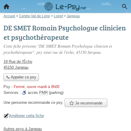
Accueil
>
Centre-Val de Loire
>
Loiret
>
Jargeau
DE SMET Romain Psychologue clinicien
et psychothérapeute
Cette fiche présente "DE SMET Romain Psychologue clinicien et
psychothérapeute", psy situé
rue de l'écho
, 45150 Jargeau.
19 Rue de l'Écho
45150 Jargeau
📞 Appeler ce psy
Psy
-
Fermé, ouvre mardi à 8h00
Services :
accès
PMR
(parking)
Une personne
recommande
ce psy.
Je recommande
Améliorer cette fiche
Autres psys à Jargeau