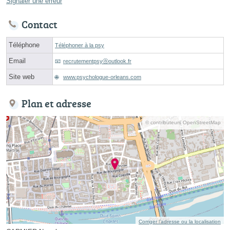
Signaler une erreur
Contact
Téléphone
Téléphoner à la psy
Email
recrutementpsyⓐoutlook.fr
Site web
www.psychologue-orleans.com
Plan et adresse
© contributeurs OpenStreetMap
Corriger l’adresse ou la localisation