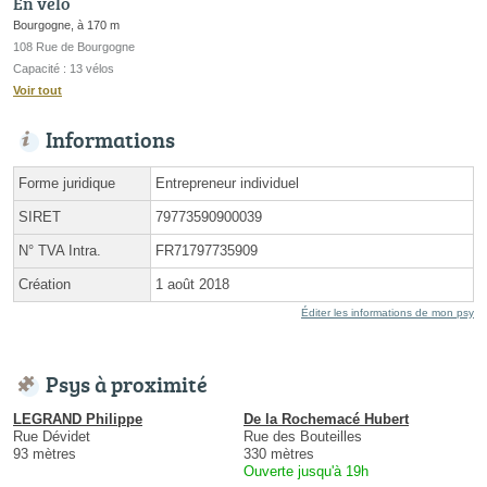
En vélo
Bourgogne, à 170 m
108 Rue de Bourgogne
Capacité : 13 vélos
Voir tout
Informations
Forme juridique
Entrepreneur individuel
SIRET
79773590900039
N° TVA Intra.
FR71797735909
Création
1 août 2018
Éditer les informations de mon psy
Psys à proximité
LEGRAND Philippe
De la Rochemacé Hubert
Rue Dévidet
Rue des Bouteilles
93 mètres
330 mètres
Ouverte jusqu'à 19h