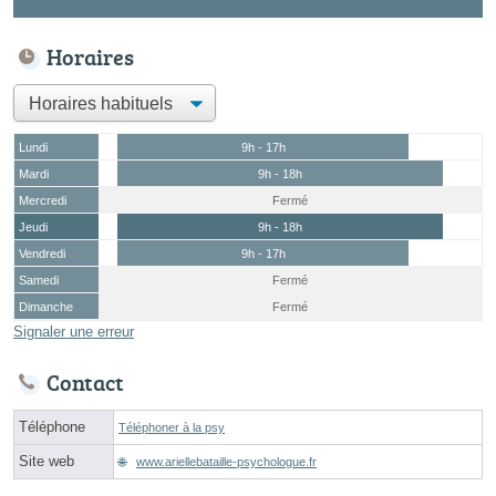
Horaires
Lundi
9h - 17h
Mardi
9h - 18h
Mercredi
Fermé
Jeudi
9h - 18h
Vendredi
9h - 17h
Samedi
Fermé
Dimanche
Fermé
Signaler une erreur
Contact
Téléphone
Téléphoner à la psy
Site web
www.ariellebataille-psychologue.fr