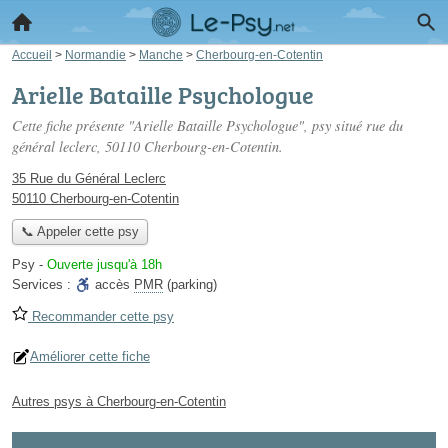
Accueil
>
Normandie
>
Manche
>
Cherbourg-en-Cotentin
Arielle Bataille Psychologue
Cette fiche présente "Arielle Bataille Psychologue", psy situé
rue du
général leclerc
, 50110 Cherbourg-en-Cotentin.
35 Rue du Général Leclerc
50110 Cherbourg-en-Cotentin
📞 Appeler cette psy
Psy
-
Ouverte jusqu'à 18h
Services :
accès
PMR
(parking)
Recommander cette psy
Améliorer cette fiche
Autres psys à Cherbourg-en-Cotentin