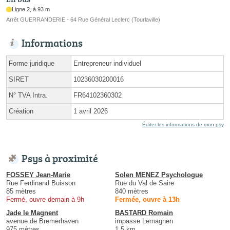
Ligne 2, à 93 m
Arrêt GUERRANDERIE - 64 Rue Général Leclerc (Tourlaville)
Informations
Forme juridique
Entrepreneur individuel
SIRET
10236030200016
N° TVA Intra.
FR64102360302
Création
1 avril 2026
Éditer les informations de mon psy
Psys à proximité
FOSSEY Jean-Marie
Solen MENEZ Psychologue
Rue Ferdinand Buisson
Rue du Val de Saire
85 mètres
840 mètres
Fermé, ouvre demain à 9h
Fermée, ouvre à 13h
Jade le Magnent
BASTARD Romain
avenue de Bremerhaven
impasse Lemagnen
975 mètres
1.5 km