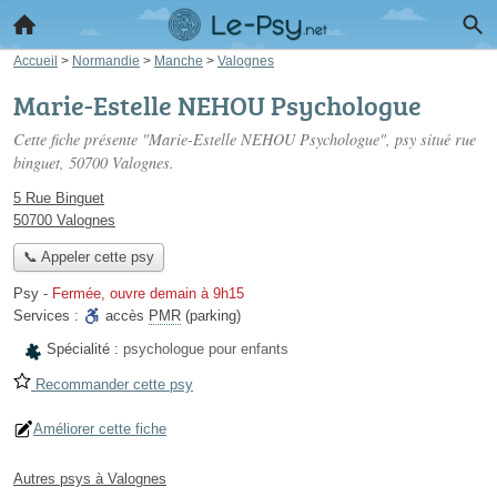
Accueil
>
Normandie
>
Manche
>
Valognes
Marie-Estelle NEHOU Psychologue
Cette fiche présente "Marie-Estelle NEHOU Psychologue", psy situé
rue
binguet
, 50700 Valognes.
5 Rue Binguet
50700 Valognes
📞 Appeler cette psy
Psy
-
Fermée, ouvre demain à 9h15
Services :
accès
PMR
(parking)
Spécialité :
psychologue pour enfants
Recommander cette psy
Améliorer cette fiche
Autres psys à Valognes