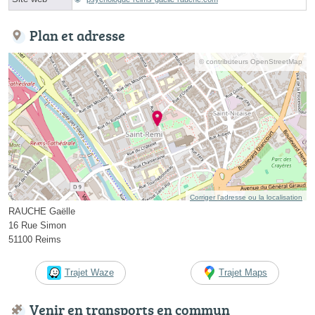
Plan et adresse
© contributeurs OpenStreetMap
Corriger l’adresse ou la localisation
RAUCHE Gaëlle
16 Rue Simon
51100 Reims
Trajet Waze
Trajet Maps
Venir en transports en commun